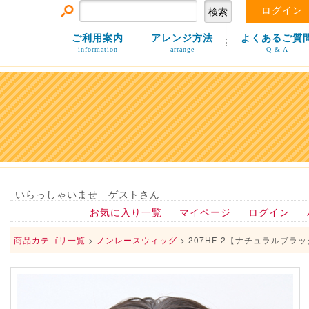
ログイン
ご利用案内
アレンジ方法
よくあるご質
information
arrange
Q & A
いらっしゃいませ ゲストさん
お気に入り一覧
マイページ
ログイン
商品カテゴリ一覧
>
ノンレースウィッグ
> 207HF-2【ナチュラルブラ