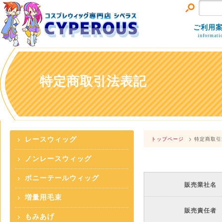
ご利用
informati
特定商取引法表記
トップページ
> 特定商取
レースウィッグ
ノンレースウィッグ
ポニーテールウィッグ
販売業社名
増量用毛束
販売責任者
もみあげ