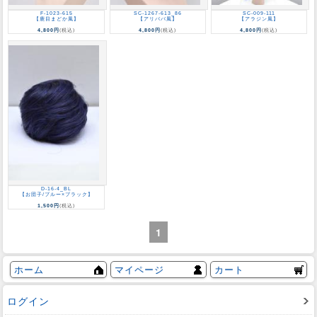
F-1023-615
SC-1267-613_86
SC-009-111
【鹿目まどか風】
【アリババ風】
【アラジン風】
4,800円
(税込)
4,800円
(税込)
4,800円
(税込)
D-16-4_BL
【お団子/ブルー×ブラック】
1,500円
(税込)
1
ホーム
マイページ
カート
ログイン