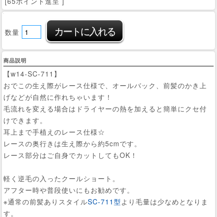
[65ポイント進呈 ]
数量
商品説明
【w14-SC-711】
おでこの生え際がレース仕様で、オールバック、前髪のかき上
げなどが自然に作れちゃいます！
毛流れを変える場合はドライヤーの熱を加えると簡単にクセ付
けできます。
耳上まで手植えのレース仕様☆
レースの奥行きは生え際から約5cmです。
レース部分はご自身でカットしてもOK！
軽く逆毛の入ったクールショート。
アフター時や普段使いにもお勧めです。
※通常の前髪ありスタイル
SC-711型
より毛量は少なめとなりま
す。