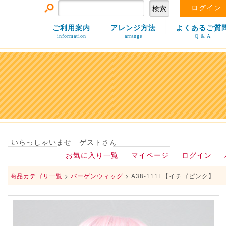
ログイン
ご利用案内
アレンジ方法
よくあるご質
information
arrange
Q & A
いらっしゃいませ ゲストさん
お気に入り一覧
マイページ
ログイン
商品カテゴリ一覧
>
バーゲンウィッグ
> A38-111F【イチゴピンク】