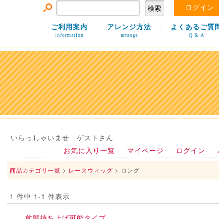
ログイン
ご利用案内
アレンジ方法
よくあるご質
information
arrange
Q & A
いらっしゃいませ ゲストさん
お気に入り一覧
マイページ
ログイン
商品カテゴリ一覧
>
レースウィッグ
> ロング
1 件中 1-1 件表示
前髪持ち上げ可能タイプ