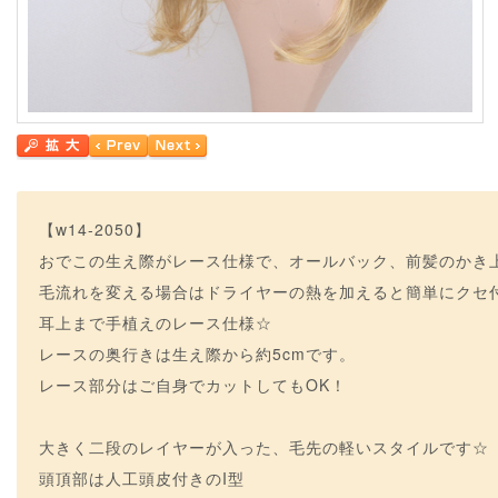
【w14-2050】
おでこの生え際がレース仕様で、オールバック、前髪のかき
毛流れを変える場合はドライヤーの熱を加えると簡単にクセ
耳上まで手植えのレース仕様☆
レースの奥行きは生え際から約5cmです。
レース部分はご自身でカットしてもOK！
大きく二段のレイヤーが入った、毛先の軽いスタイルです☆
頭頂部は人工頭皮付きのI型