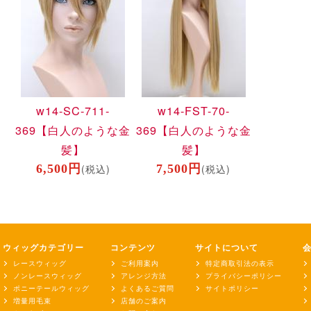
w14-SC-711-
w14-FST-70-
369
【白人のような金
369
【白人のような金
髪】
髪】
6,500円
(税込)
7,500円
(税込)
ウィッグカテゴリー
コンテンツ
サイトについて
レースウィッグ
ご利用案内
特定商取引法の表示
ノンレースウィッグ
アレンジ方法
プライバシーポリシー
ポニーテールウィッグ
よくあるご質問
サイトポリシー
増量用毛束
店舗のご案内