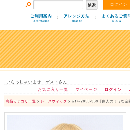
ログイン
ご利用案内
アレンジ方法
よくあるご質
information
arrange
Q & A
いらっしゃいませ ゲストさん
お気に入り一覧
マイページ
ログイン
商品カテゴリ一覧
>
レースウィッグ
> w14-2050-369【白人のような