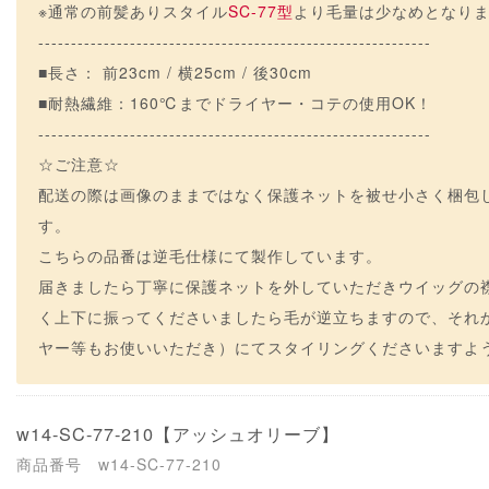
※通常の前髪ありスタイル
SC-77型
より毛量は少なめとなり
------------------------------------------------------------
■長さ： 前23cm / 横25cm / 後30cm
■耐熱繊維：160℃までドライヤー・コテの使用OK！
------------------------------------------------------------
☆ご注意☆
配送の際は画像のままではなく保護ネットを被せ小さく梱包
す。
こちらの品番は逆毛仕様にて製作しています。
届きましたら丁寧に保護ネットを外していただきウイッグの襟足
く上下に振ってくださいましたら毛が逆立ちますので、それ
ヤー等もお使いいただき）にてスタイリングくださいますようよ
w14-SC-77-210
【アッシュオリーブ】
商品番号 w14-SC-77-210