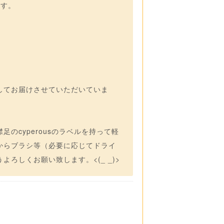
ます。
してお届けさせていただいていま
のcyperousのラベルを持って軽
からブラシ等（必要に応じてドライ
ろしくお願い致します。<(_ _)>