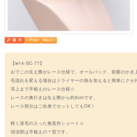
【w14-SC-77】
おでこの生え際がレース仕様で、オールバック、前髪のかき
毛流れを変える場合はドライヤーの熱を加えると簡単にクセ
耳上まで手植えのレース仕様☆
レースの奥行きは生え際から約5cmです。
レース部分はご自身でカットしてもOK！
軽く逆毛の入った無造作ショート☆
頭頂部は手植えの＊型です。