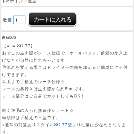
[65ポイント進呈 ]
数量
商品説明
【w14-SC-77】
おでこの生え際がレース仕様で、オールバック、前髪のかき上
げなどが自然に作れちゃいます！
毛流れを変える場合はドライヤーの熱を加えると簡単にクセ付
けできます。
耳上まで手植えのレース仕様☆
レースの奥行きは生え際から約5cmです。
レース部分はご自身でカットしてもOK！
軽く逆毛の入った無造作ショート☆
頭頂部は手植えの＊型です。
※通常の前髪ありスタイル
SC-77型
より毛量は少なめとなりま
す。