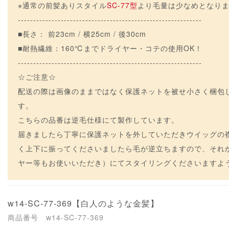
※通常の前髪ありスタイル
SC-77型
より毛量は少なめとなり
------------------------------------------------------------
■長さ： 前23cm / 横25cm / 後30cm
■耐熱繊維：160℃までドライヤー・コテの使用OK！
------------------------------------------------------------
☆ご注意☆
配送の際は画像のままではなく保護ネットを被せ小さく梱包
す。
こちらの品番は逆毛仕様にて製作しています。
届きましたら丁寧に保護ネットを外していただきウイッグの襟足
く上下に振ってくださいましたら毛が逆立ちますので、それ
ヤー等もお使いいただき）にてスタイリングくださいますようよ
w14-SC-77-369
【白人のような金髪】
商品番号 w14-SC-77-369