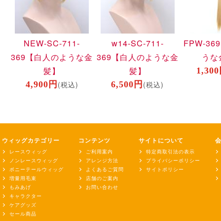
NEW-SC-711-
w14-SC-711-
FPW-369
369
【白人のような金
369
【白人のような金
うな
髪】
髪】
1,30
4,900円
(税込)
6,500円
(税込)
ウィッグカテゴリー
コンテンツ
サイトについて
レースウィッグ
ご利用案内
特定商取引法の表示
ノンレースウィッグ
アレンジ方法
プライバシーポリシー
ポニーテールウィッグ
よくあるご質問
サイトポリシー
増量用毛束
店舗のご案内
もみあげ
お問い合わせ
キャラクター
ケアグッズ
セール商品