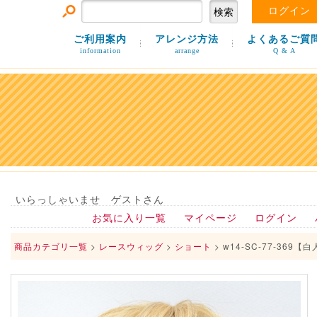
ログイン
ご利用案内
アレンジ方法
よくあるご質
information
arrange
Q & A
いらっしゃいませ ゲストさん
お気に入り一覧
マイページ
ログイン
商品カテゴリ一覧
>
レースウィッグ
>
ショート
> w14-SC-77-369