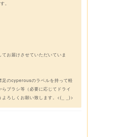
ます。
してお届けさせていただいていま
のcyperousのラベルを持って軽
からブラシ等（必要に応じてドライ
ろしくお願い致します。<(_ _)>