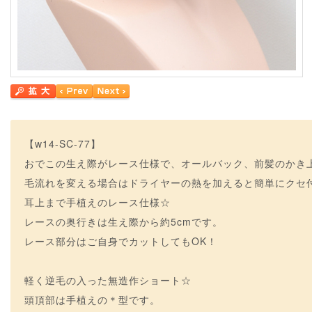
【w14-SC-77】
おでこの生え際がレース仕様で、オールバック、前髪のかき
毛流れを変える場合はドライヤーの熱を加えると簡単にクセ
耳上まで手植えのレース仕様☆
レースの奥行きは生え際から約5cmです。
レース部分はご自身でカットしてもOK！
軽く逆毛の入った無造作ショート☆
頭頂部は手植えの＊型です。