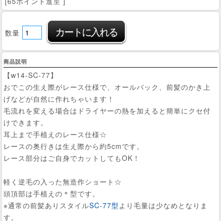
[65ポイント進呈 ]
数量
商品説明
【w14-SC-77】
おでこの生え際がレース仕様で、オールバック、前髪のかき上
げなどが自然に作れちゃいます！
毛流れを変える場合はドライヤーの熱を加えると簡単にクセ付
けできます。
耳上まで手植えのレース仕様☆
レースの奥行きは生え際から約5cmです。
レース部分はご自身でカットしてもOK！
軽く逆毛の入った無造作ショート☆
頭頂部は手植えの＊型です。
※通常の前髪ありスタイル
SC-77型
より毛量は少なめとなりま
す。