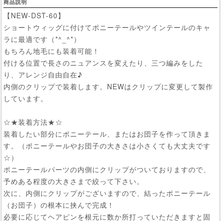
商品説明
【NEW-DST-60】
ショートウィッグに付けてポニーテールやツインテールのキャ
ラに最適です（*^_^*）
もちろん地毛にも装着可能！
付ける位置で長さのニュアンスを変えたり、三つ編みをした
り、アレンジ自由自在♪
内側のクリップで装着します。NEWはクリップに変更して製作
しています。
☆★装着方法★☆
装着したい部分にポニーテール、またはお団子を作って頂きま
す。（ポニーテールやお団子の大きさは小さくても大丈夫です
☆）
ポニーテールパーツの内側にクリップがついておりますので、
予めある程度の大きさまで絞って下さい。
次に、内側にクリップがございますので、結ったポニーテール
（お団子）の根本に挟んで完成！
必要に応じてヘアピンを根元に数か所打っていただきますと固