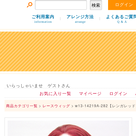
ログイン
ご利用案内
アレンジ方法
よくあるご質
information
arrange
Q & A
いらっしゃいませ ゲストさん
お気に入り一覧
マイページ
ログイン
商品カテゴリ一覧
>
レースウィッグ
> w13-14219A-282【レンガレッ