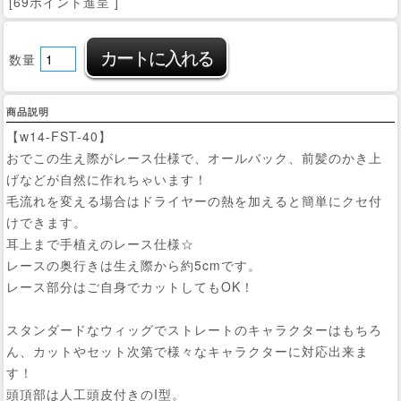
[69ポイント進呈 ]
数量
商品説明
【w14-FST-40】
おでこの生え際がレース仕様で、オールバック、前髪のかき上
げなどが自然に作れちゃいます！
毛流れを変える場合はドライヤーの熱を加えると簡単にクセ付
けできます。
耳上まで手植えのレース仕様☆
レースの奥行きは生え際から約5cmです。
レース部分はご自身でカットしてもOK！
スタンダードなウィッグでストレートのキャラクターはもちろ
ん、カットやセット次第で様々なキャラクターに対応出来ま
す！
頭頂部は人工頭皮付きのI型。