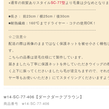
※通常の前髪ありスタイル
SC-77型
より毛量は少なめとなり
------------------------------------------------------------
■長さ： 前23cm / 横25cm / 後30cm
■耐熱繊維：160℃までドライヤー・コテの使用OK！
------------------------------------------------------------
☆ご注意☆
配送の際は画像のままではなく保護ネットを被せ小さく梱包
す。
こちらの品番は逆毛仕様にて製作しています。
届きましたら丁寧に保護ネットを外していただきウイッグの襟足
く上下に振ってくださいましたら毛が逆立ちますので、それ
ヤー等もお使いいただき）にてスタイリングくださいますようよ
w14-SC-77-406
【ダークダークブラウン】
商品番号 w14-SC-77-406