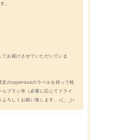
ます。
してお届けさせていただいていま
のcyperousのラベルを持って軽
からブラシ等（必要に応じてドライ
ろしくお願い致します。<(_ _)>