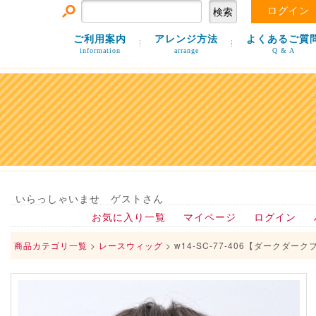
ログイン
ご利用案内
アレンジ方法
よくあるご質
information
arrange
Q & A
いらっしゃいませ ゲストさん
お気に入り一覧
マイページ
ログイン
商品カテゴリ一覧
>
レースウィッグ
> w14-SC-77-406【ダークダー